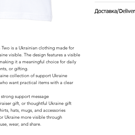
Через великий поп
Слава Україні - Гер
Доставка/Delive
повернення.
Glory to Heroes!
Because of the big 
🇮🇱 Якщо ви в Тел
orders. All sales are 
футболку до вас. Н
(окрім п'ятниці та 
🙌 Також можна за
n Two is a Ukrainian clothing made for
💌 Якщо ви з іншого
ne visible. The design features a visible
+20 шек (до 7 днів
making it a meaningful choice for daily
🌍 І можемо зроби
nts, or gifting.
лише на замовленн
raine collection of support Ukraine
_____________
who want practical items with a clear
🇮🇱 If you are in Te
you. It takes 3-4 da
a strong support message
make.
aiser gift, or thoughtful Ukraine gift
🙌 You can also take
hirts, hats, mugs, and accessories
💌 If you are from an
or Ukraine more visible through
Post +20 NIS (up to
use, wear, and share.
🌍 We also can do in
over 5 items!