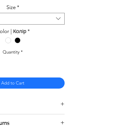
Size
*
olor | Колір
*
Quantity
*
Add to Cart
. 100% бавовна. T-shirt with a
urns
 Made is Israel.